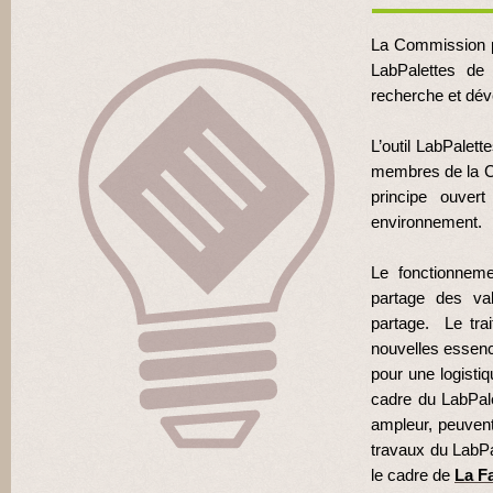
La Commission p
LabPalettes de 
recherche et dé
L’outil LabPalet
membres de la Co
principe ouver
environnement.
Le fonctionneme
partage des val
partage. Le trai
nouvelles essences
pour une logisti
cadre du LabPale
ampleur, peuvent 
travaux du LabP
le cadre de
La Fa